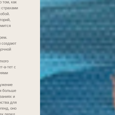
 том, как
и страхами
обой.
торий,
емится
рем.
и создают
дочной
ткого
т-а-тет с
риями
ружение
м больше
заниях и
нства для
генд, оно
ах перед