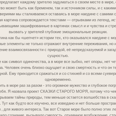
предлагает каждому зрителю задуматься о своем месте в мире, о
во может быть как бременем, так и источником силы, и с каким
евериями мы сталкиваемся оставаясь в море наедине с самими с
я картина сопровождается текстами — отрывками из легенд, ис
ывающими зашифрованные в картинах смысл и и чувства и стр
вызвать у зрителей глубокие эмоциональные реакции.
тина как бы «шепчет» истории тех, кто оказывался наедине с мо
ые элементы не только отражают внутренние переживания, но 
ние взаимосвязанности с природой, её непредсказуемой и зага
сущностью.
 как символ одиночества, а в море все зыбко, нет опоры, нет че
а. Человек очень близко ощущает и свою смертность и что он те
ной. Ему приходится сражаться и со стихией и со всеми суеве
одновременно.
ть в море раз за разом - это огромное мужество и глубокое пог
себя. Я назвала проект СКАЗКИ СТАРОГО МОРЯ, потому что че
рываем тайны природы, тем меньше остается волшебства в ска
. Тут как будто все изучено, все изведано и нет больше простра
 , для живого интереса. Так вот Старое море было полно этих ле
ило сознание, вызывало смелость, отчаянное возбуждение, стр