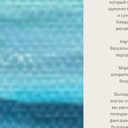
который 
одиночест
и су
Кажда
раскр
Кар
Визуальн
ощуще
Море
алгоритм
безд
Выходи
внутрь 
мы раск
легендах
фантазии
будораж